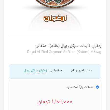
زعفران قاینات سرگل رویال (خاتم) 1 مثقالی
Royal All-Red Qayenat Saffron (Katam) 4.608g
برند
:
آفرین تاج
دسته‌بندی
:
زعفران سرگل رویال
ضمانت بازگشت دارد.
1,101,000
تومان