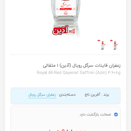
زعفران قاینات سرگل رویال (آذین) 1 مثقالی
Royal All-Red Qayenat Saffron (Azin) 4.608g
برند
:
آفرین تاج
دسته‌بندی
:
زعفران سرگل رویال
ضمانت بازگشت دارد.